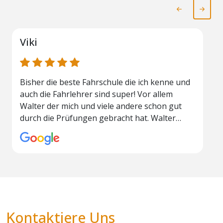
Viki
Bisher die beste Fahrschule die ich kenne und
P
auch die Fahrlehrer sind super! Vor allem
s
Walter der mich und viele andere schon gut
u
durch die Prüfungen gebracht hat. Walter
m
erklärt alles sehr gut und verständlich, noch
D
dazu hat er immer kleine Tipps und Tricks die
I
einen schneller helfen besser Auto/Motorrad
v
zu fahren.
Kontaktiere Uns